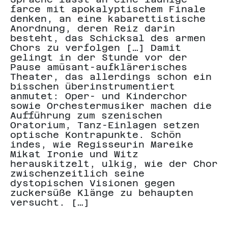
farce mit apokalyptischem Finale
b
denken, an eine kabarettistische
s
Anordnung, deren Reiz darin
V
besteht, das Schicksal des armen
(
Chors zu verfolgen […] Damit
A
gelingt in der Stunde vor der
g
Pause amüsant-aufklärerisches
R
Theater, das allerdings schon ein
a
bisschen überinstrumentiert
A
anmutet: Oper- und Kinderchor
S
sowie Orchestermusiker machen die
a
Aufführung zum szenischen
Oratorium, Tanz-Einlagen setzen
optische Kontrapunkte. Schön
A
indes, wie Regisseurin Mareike
J
Mikat Ironie und Witz
herauskitzelt, ulkig, wie der Chor
zwischenzeitlich seine
dystopischen Visionen gegen
zuckersüße Klänge zu behaupten
versucht. […]