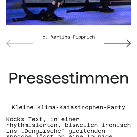
c: Martina Pipprich
Pressestimmen
Kleine Klima-Katastrophen-Party
Köcks Text, in einer
rhythmisierten, bisweilen ironisch
W
ins „Denglische“ gleitenden
A
Sprache lässt an eine launige
e