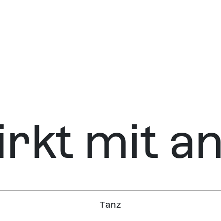
rkt mit an 
Tanz