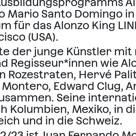
 Ausbildungsprogramms A
o Mario Santo Domingo in
um für das Alonzo King LIN
isco (USA).
ete der junge Künstler m
 Regisseur*innen wie Alo
 Rozestraten, Hervé Pali
o Montero, Edward Clug, A
usammen. Seine internati
ch Kolumbien, Mexiko, in d
ich und in die Schweiz.
022/23 ist Juan Fernando M