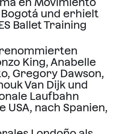
lma en Movimiento
 Bogotá und erhielt
ES Ballet Training
it renommierten
nzo King, Anabelle
to, Gregory Dawson,
nouk Van Dijk und
onale Laufbahn
ie USA, nach Spanien,
orales Londoño als