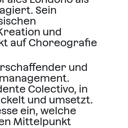
giert. Sein
ssischen
Kreation und
t auf Choreografie
turschaffender und
turmanagement.
ente Colectivo, in
ickelt und umsetzt.
esse ein, welche
den Mittelpunkt