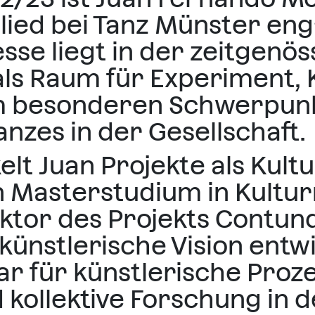
ied bei Tanz Münster enga
sse liegt in der zeitgenö
ls Raum für Experiment, 
m besonderen Schwerpunk
anzes in der Gesellschaft.
kelt Juan Projekte als Kul
ein Masterstudium in Kul
ktor des Projekts Contund
künstlerische Vision entw
lar für künstlerische Proz
d kollektive Forschung in 