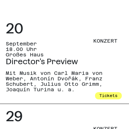
Werke mit dem Orchester,
Zahlreiche Preise und
später auch Paul Hindemith
Auszeichnungen würdigen die
(1955).
20
Arbeit des Sinfonieorchesters
Münster, darunter die
KONZERT
Gustav-Mahler-Medaille (1981)
September
18.00 Uhr
und der Preis für das beste
Großes Haus
Konzertjahresprogramm
Director's Preview
Deutschlands durch den
Mit Musik von Carl Maria von
Deutschen
Weber, Antonín Dvořák, Franz
Schubert, Julius Otto Grimm,
Musikverlegerverband
Joaquín Turina u. a.
(1993).
Tickets
29
KONZERT