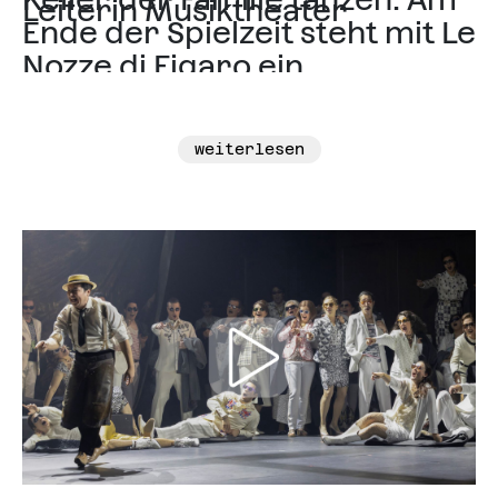
Leiterin Musiktheater
Ende der Spielzeit steht mit Le
Nozze di Figaro ein
EmanzipationsKlassiker auf
dem Programm: Susanna und
weiterlesen
Figaro befreien sich vom Joch
überholter
Autoritätsausübung in Form
des Grafen – und fast alle
können lachen. Ich freue mich
sehr, dass wir dazu mit
Hoffmanns Erzählungen und
Luisa Miller zwei musikalische
Geniestreiche aus der
Blütezeit der groß besetzten,