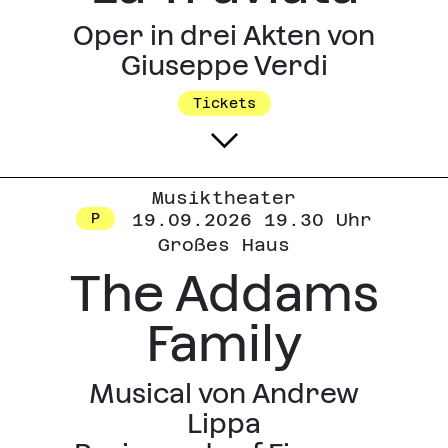
Haus mit Drag Spirits: The
Poet and the Sun einen neuen
Oper in drei Akten von
Abend mit experimentellem
Giuseppe Verdi
Musiktheater anbieten.
Tickets
Musiktheater
19.09.2026 19.30 Uhr
P
Großes Haus
The Addams
Family
Musical von Andrew
Lippa