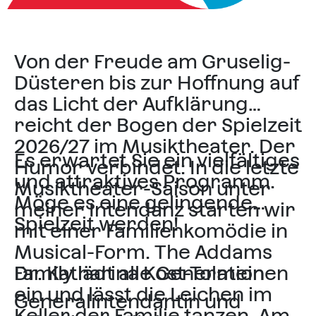
Von der Freude am Gruselig-
Düsteren bis zur Hoffnung auf
das Licht der Aufklärung
reicht der Bogen der Spielzeit
2026/27 im Musiktheater. Der
Es erwartet Sie ein vielfältiges
Humor verbindet: In die letzte
und attraktives Programm.
Musiktheater-Saison unter
Möge es eine gelingende
meiner Intendanz starten wir
Spielzeit werden!
mit einer Familienkomödie in
Musical-Form. The Addams
Family lädt alle Generationen
Dr. Katharina Kost-Tolmein
ein und lässt die Leichen im
Generalintendantin und
Keller der Familie tanzen. Am