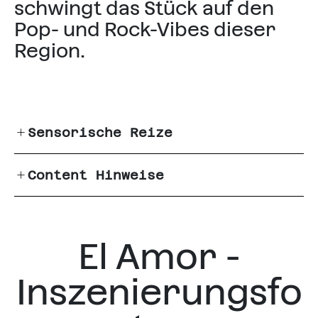
schwingt das Stück auf den
Pop- und Rock-Vibes dieser
Region.
Sensorische Reize
Content Hinweise
Ton
Lautstärke, Vibration und
hohe Töne in der Musik
In der Choreografie „Amor“
bedrohliche Atmosphäre durch
wird einmalig eine Tiermaske
die Musik [Amor]
El Amor -
(Großkatze) dargestellt.
abrupte Musikwechsel
[Absicht]
Inszenierungsfo
Beleuchtung
Dunkelheit
wechselnde Lichteinstellungen