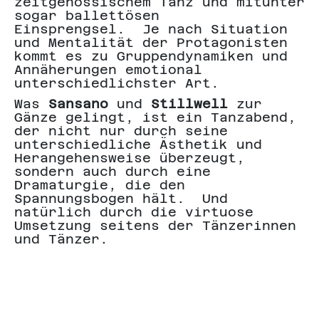
zeitgenössischem Tanz und mitunter
S
sogar ballettösen
s
Einsprengsel. Je nach Situation
[
und Mentalität der Protagonisten
m
kommt es zu Gruppendynamiken und
D
Annäherungen emotional
f
unterschiedlichster Art.
S
Was
Sansano
und
Stillwell
zur
D
Gänze gelingt, ist ein Tanzabend,
v
der nicht nur durch seine
d
unterschiedliche Ästhetik und
F
Herangehensweise überzeugt,
a
sondern auch durch eine
z
Dramaturgie, die den
I
Spannungsbogen hält. Und
m
natürlich durch die virtuose
d
Umsetzung seitens der Tänzerinnen
R
und Tänzer.
w
B
d
f