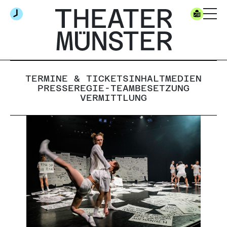
TERMINE & TICKETS
INHALT
MEDIEN
PRESSE
REGIE-TEAM
BESETZUNG
VERMITTLUNG