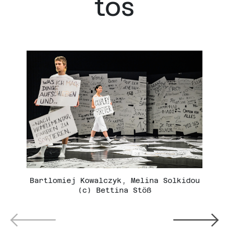
tos
blendende, helle Lichter auf
der Bühne [Amor]
Schwarzlicht [Absicht]
Geruchs-, Tast- und Atemreize
Nebel (wenig)
Interaktives, Überraschendes
Tänzer*innen betreten
Publikumsbereich und spielen
Publikum an, es wird keine
Interaktion erwartet [Amor]
Bartlomiej Kowalczyk, Melina Solkidou
(c) Bettina Stöß