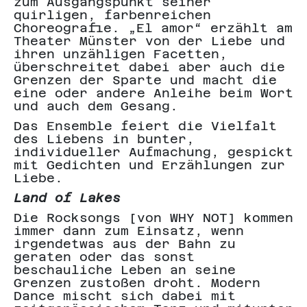
zum Ausgangspunkt seiner
b
quirligen, farbenreichen
G
Choreografie. „El amor“ erzählt am
e
Theater Münster von der Liebe und
a
ihren unzähligen Facetten,
A
überschreitet dabei aber auch die
C
Grenzen der Sparte und macht die
n
eine oder andere Anleihe beim Wort
a
und auch dem Gesang.
B
Das Ensemble feiert die Vielfalt
a
des Liebens in bunter,
z
individueller Aufmachung, gespickt
u
mit Gedichten und Erzählungen zur
g
Liebe.
s
Land of Lakes
L
Die Rocksongs [von WHY NOT] kommen
I
immer dann zum Einsatz, wenn
a
irgendetwas aus der Bahn zu
d
geraten oder das sonst
v
beschauliche Leben an seine
M
Grenzen zustoßen droht. Modern
R
Dance mischt sich dabei mit
F