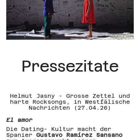
Pressezitate
Helmut Jasny - Grosse Zettel und
A
harte Rocksongs, in Westfälische
f
Nachrichten (27.04.26)
El amor
E
Die Dating- Kultur macht der
A
Spanier
Gustavo Ramírez Sansano
k