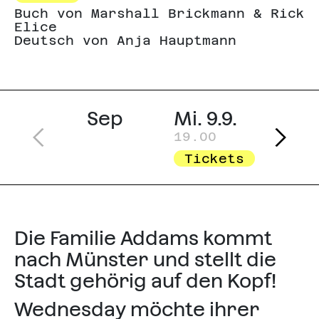
Buch von Marshall Brickmann & Rick
Elice
Deutsch von Anja Hauptmann
Sep
Mi. 9.9.
Sa. 
19.00
19.3
Tickets
Ti
Die Familie Addams kommt
nach Münster und stellt die
Stadt gehörig auf den Kopf!
Wednesday möchte ihrer