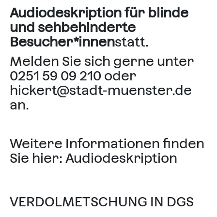
sich bewegende Lichtflächen
Audiodeskription für blinde
In einem der Texte werden eine
auf dem Boden
Reihe von Eingriffen
und sehbehinderte
langsame Lichtwechsel
aufgezählt, dazu zählt vor
Dunkelheit
allem die Erwähnung…
Besucher*innen
statt.
- physischer Versehrtheit
Melden Sie sich gerne unter
(Tritte, Schläge) und
0251 59 09 210 oder
- von medizinischen Eingriffen
(Spritzen, Operationsbesteck).
hickert@stadt-muenster.de
an.
Weitere Informationen finden
Sie hier:
Audiodeskription
VERDOLMETSCHUNG IN DGS