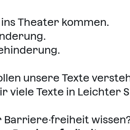
n ins Theater kommen.
nderung.
ehinderung.
llen unsere Texte verste
r viele Texte in Leichter 
 Barriere·freiheit wissen