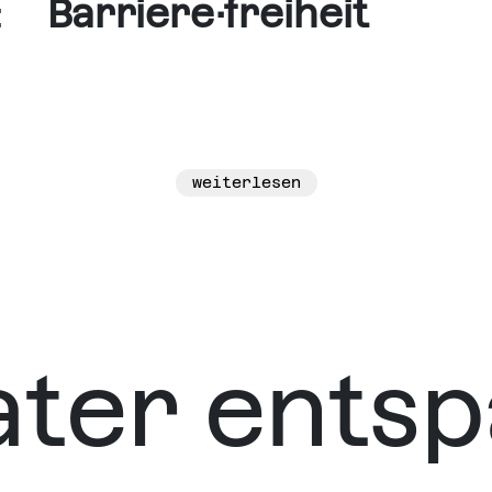
er:
Barriere·freiheit
weiterlesen
ater entsp