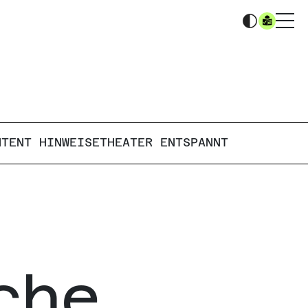
NTENT HINWEISE
THEATER ENTSPANNT
che