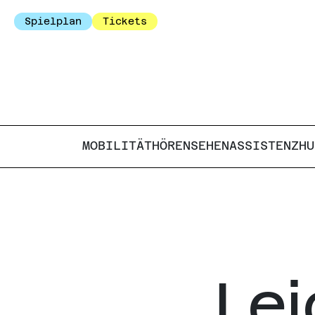
Spielplan
Tickets
MOBILITÄT
HÖREN
SEHEN
ASSISTENZHU
Le