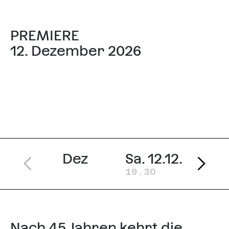
PREMIERE
12. Dezember 2026
Dez
Sa. 12.12.
So. 
19.30
17.0
Nach 45 Jahren kehrt die