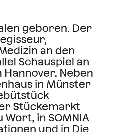
alen geboren. Der
egisseur,
 Medizin an den
lel Schauspiel an
n Hannover. Neben
kenhaus in Münster
Debütstück
ger Stückemarkt
zu Wort, in SOMNIA
ationen und in Die