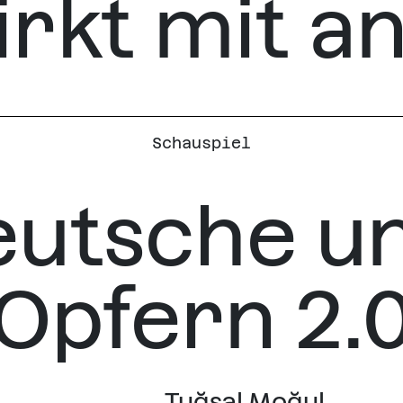
rkt mit an 
Schauspiel
utsche u
Opfern 2.
Tuğsal Moğul