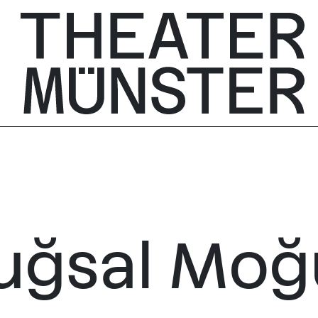
uğsal Moğ