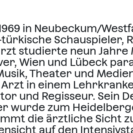
1969 in Neubeckum/Westf
türkische Schauspieler, R
rzt studierte neun Jahre
er, Wien und Lübeck paral
Musik, Theater und Medie
ls Arzt in einem Lehrkran
utor und Regisseur. Sein 
ter wurde zum Heidelber
ommt die ärztliche Sicht 
nsicht auf den Intensivst