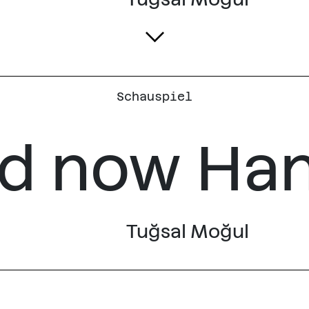
Schauspiel
d now Ha
Tuğsal Moğul