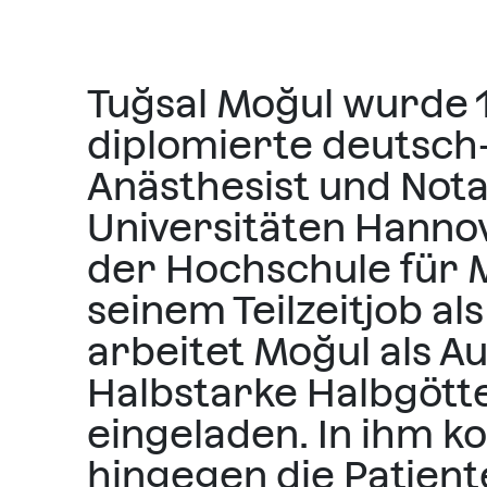
Tuğsal Moğul wurde 
diplomierte deutsch-
Anästhesist und Nota
Universitäten Hannov
der Hochschule für 
seinem Teilzeitjob a
arbeitet Moğul als A
Halbstarke Halbgöt
eingeladen. In ihm k
hingegen die Patiente