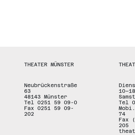
THEATER MÜNSTER
THEA
Neubrückenstraße
Dien
63
10–1
48143 Münster
Sams
Tel 0251 59 09-0
Tel 
Fax 0251 59 09-
Mobi
202
74
Fax 
205
thea