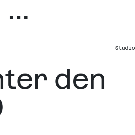
...
Studio
nter den
0