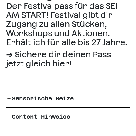
Der Festivalpass für das SEI
AM START! Festival gibt dir
Zugang zu allen Stücken,
Workshops und Aktionen.
Erhältlich für alle bis 27 Jahre.
➔
Sichere dir deinen Pass
jetzt gleich hier!
Sensorische Reize
Content Hinweise
Ton
Lautstärke der Musik
wechselnde Musik
Die Inszenierung "Re:identity"