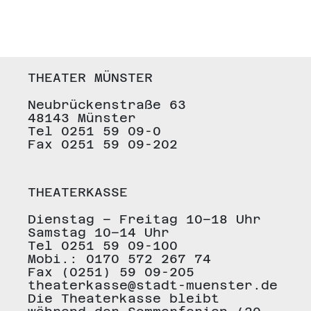
Beleuchtung
behandelt die Lebensrealität
von Jugendlichen.
wechselnde
Lichteinstellungen
Dabei kommt es zu sprachlichen
grelle Lichteinstellungen
Thematisierung von
Geruchs- und Atemreize
psychischer Erkrankung
THEATER MÜNSTER
Einsamkeit
Nebel (wenig)
struktureller Gewalt und
Neubrückenstraße 63
Interaktives&Überraschendes
Machtmissbrauch
48143 Münster
Tel 0251 59 09-0
Schauspieler*innen
Fax 0251 59 09-202
interagieren mit Publikum und
sowie zur Darstellung von
betreten den
Publikumsbereich; es wird
Beruhigungsmedikation
eine Interaktion erwartet
THEATERKASSE
Dienstag – Freitag 10–18 Uhr
Samstag 10–14 Uhr
Tel 0251 59 09-100
Mobi.: 0170 572 267 74
Fax (0251) 59 09-205
theaterkasse@stadt-muenster.de
Die Theaterkasse bleibt