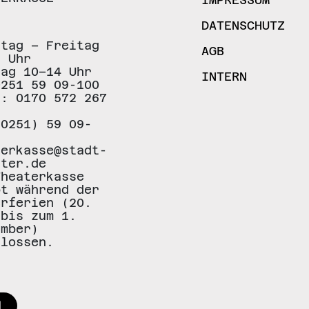
IMPRESSUM
DATENSCHUTZ
stag – Freitag
AGB
8 Uhr
tag 10–14 Uhr
INTERN
0251 59 09-100
.: 0170 572 267
(0251) 59 09-
terkasse@stadt-
ster.de
Theaterkasse
bt während der
erferien (20.
 bis zum 1.
ember)
hlossen.