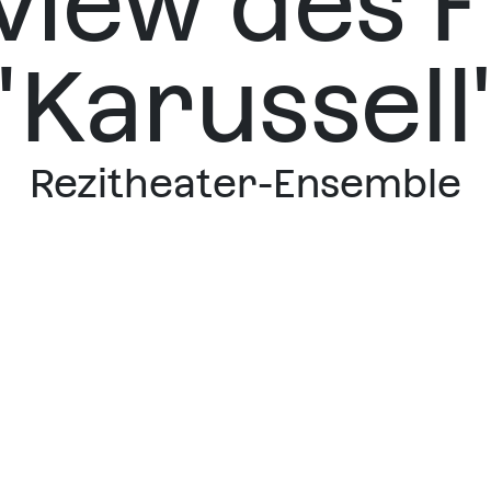
view des F
"Karussell
Rezitheater-Ensemble