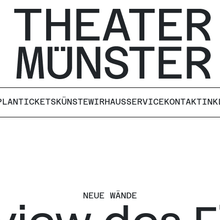
PLAN
TICKETS
KÜNSTE
WIR
HAUS
SERVICE
KONTAKT
INK
NEUE WÄNDE