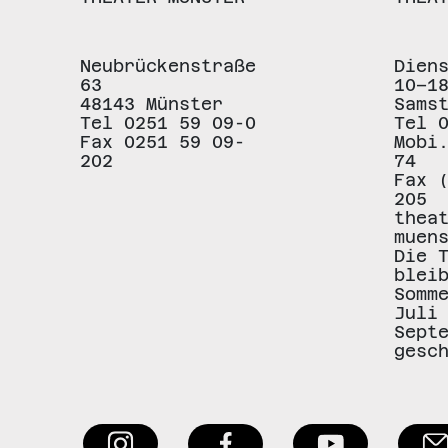
Neubrückenstraße
Dien
63
10–1
48143 Münster
Sams
Tel 0251 59 09-0
Tel 
Fax 0251 59 09-
Mobi
202
74
Fax 
205
thea
muen
Die 
blei
Somm
Juli
Sept
gesc