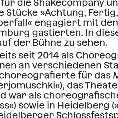
e für die Shakecompany und
e Stücke »Achtung, Fertig,
erfall« engagiert mit dem
amburg gastierten. In die
 auf der Bühne zu sehen.
eits seit 2014 als Choreog
nen an verschiedenen Sta
 choreografierte für das 
rjomuschki«), das Theate
nd war als choreografisch
s«) sowie in Heidelberg (
eidelberger Schlossfestsp