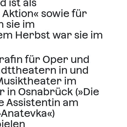
 ist als
 Aktion« sowie für
 sie im
sem Herbst war sie im
rafin für Oper und
dttheatern in und
Musiktheater im
r in Osnabrück (»Die
e Assistentin am
»Anatevka«)
ielen