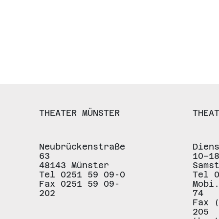
THEATER MÜNSTER
THEA
Neubrückenstraße
Dien
63
10–1
48143 Münster
Sams
Tel 0251 59 09-0
Tel 
Fax 0251 59 09-
Mobi
202
74
Fax 
205