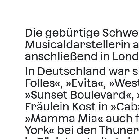
Die gebürtige Schwei
Musicaldarstellerin 
anschließend in Lond
In Deutschland war s
Folles«, »Evita«, »We
»Sunset Boulevard«, »
Fräulein Kost in »Ca
»Mamma Mia« auch fü
York« bei den Thune