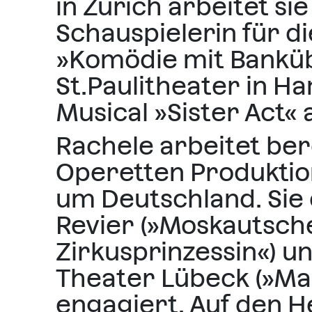
in Zürich arbeitet si
Schauspielerin für di
»Komödie mit Banküb
St.Paulitheater in H
Musical »Sister Act«
Rachele arbeitet ber
Operetten Produktio
um Deutschland. Sie
Revier (»Moskautsche
Zirkusprinzessin«) u
Theater Lübeck (»Mas
engagiert. Auf den H