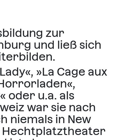
sbildung zur
mburg und ließ sich
terbilden.
 Lady«, »La Cage aux
e Horrorladen«,
 oder u.a. als
hweiz war sie nach
h niemals in New
m Hechtplatztheater