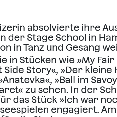
zerin absolvierte ihre Au
an der Stage School in Ha
on in Tanz und Gesang wei
ie in Stücken wie »My Fair
st Side Story«, »Der klein
Anatevka«, »Ball im Savoy«
baret« zu sehen. In der Sc
r das Stück »Ich war noc
rseespielen engagiert. A