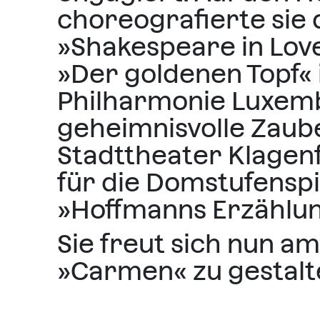
choreografierte sie
»Shakespeare in Lov
»Der goldenen Topf« 
Philharmonie Luxemb
geheimnisvolle Zaube
Stadttheater Klagenf
für die Domstufenspi
»Hoffmanns Erzählun
Sie freut sich nun a
»Carmen« zu gestalt