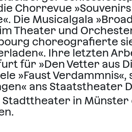
 die Chorrevue »Souvenirs
e«. Die Musicalgala »Broa
im Theater und Orchester
ourg choreografierte sie
rladen«. Ihre letzten Arbe
urt für »Den Vetter aus D
ele »Faust Verdammnis«, 
gen« ans Staatstheater 
m Stadttheater in Münster
en.