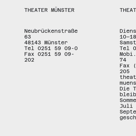
THEATER MÜNSTER
THEA
Neubrückenstraße
Dien
63
10–1
48143 Münster
Sams
Tel 0251 59 09-0
Tel 
Fax 0251 59 09-
Mobi
202
74
Fax 
205
thea
muen
Die 
blei
Somm
Juli
Sept
gesc