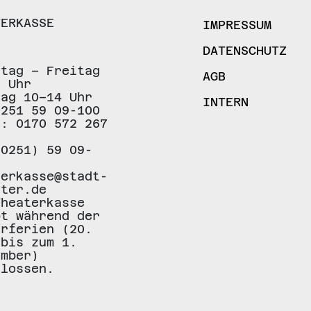
TERKASSE
IMPRESSUM
DATENSCHUTZ
stag – Freitag
AGB
8 Uhr
tag 10–14 Uhr
INTERN
0251 59 09-100
.: 0170 572 267
(0251) 59 09-
terkasse@stadt-
ster.de
Theaterkasse
bt während der
erferien (20.
 bis zum 1.
ember)
hlossen.