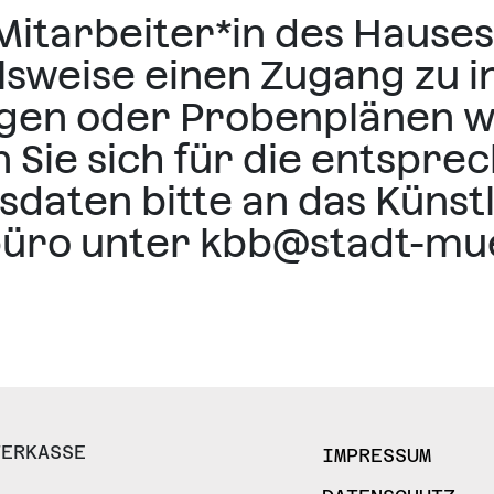
e Mitarbeiter*in des Hauses
lsweise einen Zugang zu 
ngen oder Probenplänen 
 Sie sich für die entspre
daten bitte an das Künst
büro unter kbb@stadt-mue
TERKASSE
IMPRESSUM