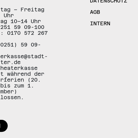
DATENSCHUTZ
stag – Freitag
AGB
8 Uhr
tag 10–14 Uhr
INTERN
0251 59 09-100
.: 0170 572 267
(0251) 59 09-
terkasse@stadt-
ster.de
Theaterkasse
bt während der
erferien (20.
 bis zum 1.
ember)
hlossen.