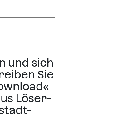
n und sich
reiben Sie
Download«
tus Löser-
stadt-