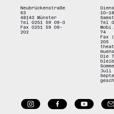
Neubrückenstraße
Dien
63
10–1
48143 Münster
Sams
Tel 0251 59 09-0
Tel 
Fax 0251 59 09-
Mobi
202
74
Fax 
205
thea
muen
Die 
blei
Somm
Juli
Sept
gesc