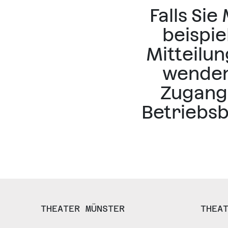
Falls Si
beispie
Mitteilu
wenden
Zugangs
Betriebs
THEATER MÜNSTER
THEA