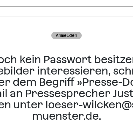
Anmelden
 noch kein Passwort besitze
ebilder interessieren, sch
ter dem Begriff »Presse-
il an Pressesprecher Jus
en unter
loeser-wilcken@
muenster.de
.