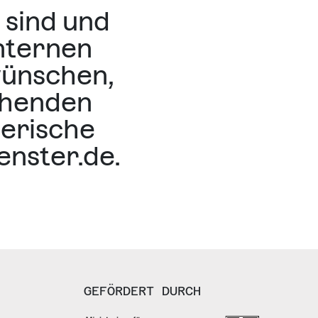
 sind und
internen
wünschen,
chenden
lerische
nster.de.
GEFÖRDERT DURCH